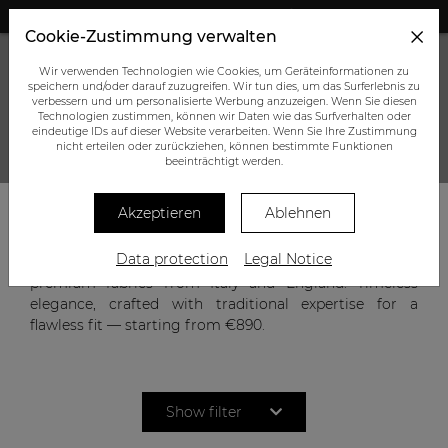
+43 (0) 664 945 0555
Cookie-Zustimmung verwalten
Wir verwenden Technologien wie Cookies, um Geräteinformationen zu
speichern und/oder darauf zuzugreifen. Wir tun dies, um das Surferlebnis zu
verbessern und um personalisierte Werbung anzuzeigen. Wenn Sie diesen
Technologien zustimmen, können wir Daten wie das Surfverhalten oder
eindeutige IDs auf dieser Website verarbeiten. Wenn Sie Ihre Zustimmung
nicht erteilen oder zurückziehen, können bestimmte Funktionen
CUSTOM-MADE SUIT
beeinträchtigt werden.
Akzeptieren
Ablehnen
A suit reflects character, confidence, and style. Our
Data protection
Legal Notice
bespoke men’s suits combine precise tailoring with
premium fabrics from Italy and England. Timeless
elegance, crafted with traditional expertise for a
flawless fit — starting from €890.
Show filter