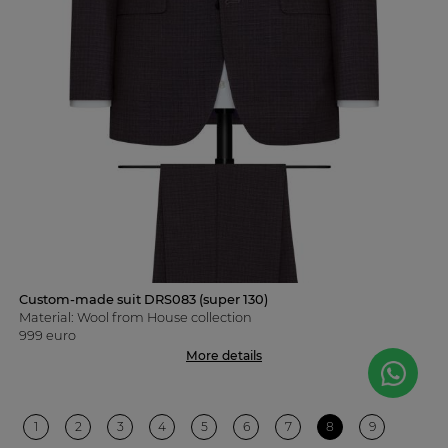
Custom-made suit DRS083 (super 130)
Material: Wool from House collection
999 euro
More details
1
2
3
4
5
6
7
8
9