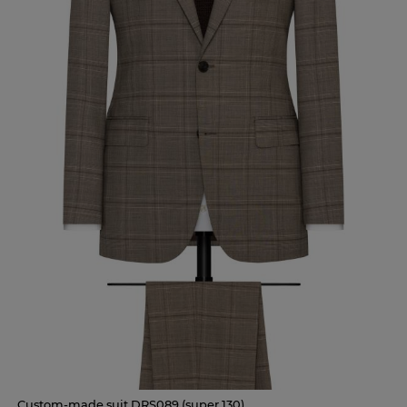
Custom-made suit DRS089 (super 130)