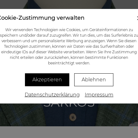
Cookie-Zustimmung verwalten
NIERT
KATALOG
GESCHENKGUTSCHEINE
BLOG
KONTAKTE
Wir verwenden Technologien wie Cookies, um Geräteinformationen zu
speichern und/oder darauf zuzugreifen. Wir tun dies, um das Surferlebnis z
verbessern und um personalisierte Werbung anzuzeigen. Wenn Sie diesen
Technologien zustimmen, können wir Daten wie das Surfverhalten oder
eindeutige IDs auf dieser Website verarbeiten. Wenn Sie Ihre Zustimmung
nicht erteilen oder zurückziehen, können bestimmte Funktionen
beeinträchtigt werden.
Akzeptieren
Ablehnen
Datenschutzerklärung
Impressum
SAKKOS