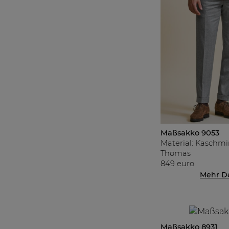
Maßsakko 9053
Material: Kaschmir
Thomas
849 euro
Mehr De
Maßsakko 8931