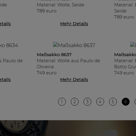
eide
Material: Wolle, Seide
Material:
789 euro
Seide
789 euro
tails
Mehr Details
Maßsakko 8637
Maßsakko
us Paulo de
Material: Wolle aus Paulo de
Material:
Oliveira
Botto Gi
749 euro
749 euro
tails
Mehr Details
1
2
3
4
5
6