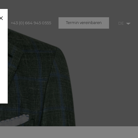
+43 (0) 664 945 0555
Termin vereinbaren
u