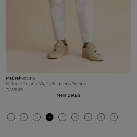
Maßsakko 9113
Material: Leinen, Wolle, Seide aus Delfino
799 euro
Mehr Details
1
2
3
4
5
6
7
8
9