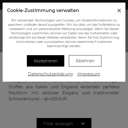
+43 (0) 664 945 0555
Cookie-Zustimmung verwalten
Wir verwenden Technologien wie Cookies, um Geräteinformationen zu
speichern und/oder darauf zuzugreifen. Wir tun dies, um das Surferlebnis zu
verbessern und um personalisierte Werbung anzuzeigen. Wenn Sie diesen
Technologien zustimmen, können wir Daten wie das Surfverhalten oder
eindeutige IDs auf dieser Website verarbeiten. Wenn Sie Ihre Zustimmung
nicht erteilen oder zurückziehen, können bestimmte Funktionen
SAKKOS
beeinträchtigt werden.
Akzeptieren
Ablehnen
Ein Sakko ist mehr als nur ein Kleidungsstück – es
Datenschutzerklärung
Impressum
steht für Stil und Persönlichkeit. Unsere
maßgeschneiderten Herren-Sakkos aus hochwertigen
Stoffen aus Italien und England verbinden perfekte
Passform mit zeitloser Eleganz und traditioneller
Schneiderkunst – ab 459 EUR.
Filter anzeigen