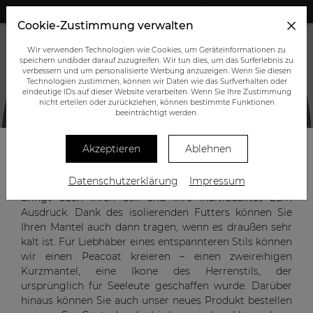
+43 (0) 664 945 0555
Cookie-Zustimmung verwalten
Wir verwenden Technologien wie Cookies, um Geräteinformationen zu
speichern und/oder darauf zuzugreifen. Wir tun dies, um das Surferlebnis zu
verbessern und um personalisierte Werbung anzuzeigen. Wenn Sie diesen
Technologien zustimmen, können wir Daten wie das Surfverhalten oder
eindeutige IDs auf dieser Website verarbeiten. Wenn Sie Ihre Zustimmung
nicht erteilen oder zurückziehen, können bestimmte Funktionen
OBERBEKLEIDUNG
beeinträchtigt werden.
Akzeptieren
Ablehnen
Ein individuell gefertigt ein- oder zweireihiger Mantel
Datenschutzerklärung
Impressum
schützt Sie nicht nur vor Kälte und Regen, sondern
bringt auch Ihren Stil und Ihre Individualität zum
Ausdruck. Dank des isolierenden Futters können Sie
Ihren Mantel auch dann tragen, wenn es draußen sehr
kalt ist. Für Liebhaber eines entspannteren Stils können
wir einen Peacoat kreieren – einen zweireihigen
Kurzmantel, eine Ikone des Herrenstils, der
ursprünglich für Seeleute geschaffen wurde. Darüber
hinaus können Sie auch unser neues Produkt bestellen