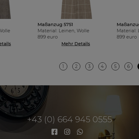
Maßanzug 5751
Maßanzu
Wolle
Material: Leinen, Wolle
Material:
899 euro
899 euro
tails
Mehr Details
1
2
3
4
5
6
+43 (0) 664 945 0555