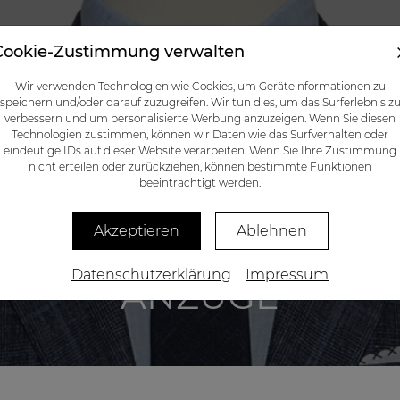
Cookie-Zustimmung verwalten
NIERT
KATALOG
GESCHENKGUTSCHEINE
BLOG
KONTAKTE
Wir verwenden Technologien wie Cookies, um Geräteinformationen zu
speichern und/oder darauf zuzugreifen. Wir tun dies, um das Surferlebnis z
verbessern und um personalisierte Werbung anzuzeigen. Wenn Sie diesen
Technologien zustimmen, können wir Daten wie das Surfverhalten oder
eindeutige IDs auf dieser Website verarbeiten. Wenn Sie Ihre Zustimmung
nicht erteilen oder zurückziehen, können bestimmte Funktionen
beeinträchtigt werden.
Akzeptieren
Ablehnen
Datenschutzerklärung
Impressum
ANZÜGE