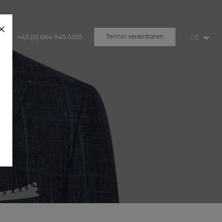
+43 (0) 664 945 0555
Termin vereinbaren
u