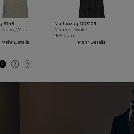
g 5746
Maßanzug DRS109
 Leinen, Wolle
Material: Wolle
999 euro
Mehr Details
Mehr Details
7
8
9