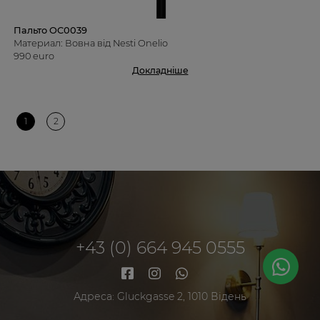
Пальто OC0039
Материал: Вовна від Nesti Onelio
990 euro
Докладніше
1
2
+43 (0) 664 945 0555
Адреса: Gluckgasse 2, 1010 Відень