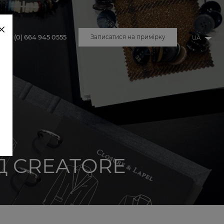
+43 (0) 664 945 0555
Записатися на примірку
u
Д CREATORE