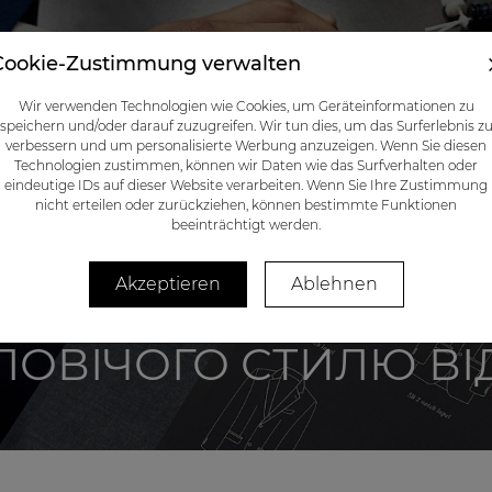
Cookie-Zustimmung verwalten
РАЦЮЄ
КАТАЛОГ
СЕРТИФІКАТИ
БЛОГ
КОНТАКТИ
Wir verwenden Technologien wie Cookies, um Geräteinformationen zu
speichern und/oder darauf zuzugreifen. Wir tun dies, um das Surferlebnis z
verbessern und um personalisierte Werbung anzuzeigen. Wenn Sie diesen
Technologien zustimmen, können wir Daten wie das Surfverhalten oder
eindeutige IDs auf dieser Website verarbeiten. Wenn Sie Ihre Zustimmung
nicht erteilen oder zurückziehen, können bestimmte Funktionen
beeinträchtigt werden.
Akzeptieren
Ablehnen
ЛОВІЧОГО СТИЛЮ ВІ