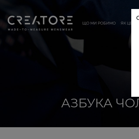
ЩО МИ РОБИМО
ЯК ЦЕ П
АЗБУКА ЧО