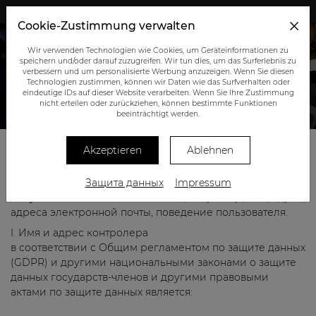
+43 (0) 664 945 0555
Cookie-Zustimmung verwalten
Wir verwenden Technologien wie Cookies, um Geräteinformationen zu
speichern und/oder darauf zuzugreifen. Wir tun dies, um das Surferlebnis zu
verbessern und um personalisierte Werbung anzuzeigen. Wenn Sie diesen
Technologien zustimmen, können wir Daten wie das Surfverhalten oder
eindeutige IDs auf dieser Website verarbeiten. Wenn Sie Ihre Zustimmung
nicht erteilen oder zurückziehen, können bestimmte Funktionen
ЗАЩИТА ДАННЫХ
beeinträchtigt werden.
Akzeptieren
Ablehnen
Ниже мы предоставляем информацию о сборе
персональных данных при использовании нашего веб-
сайта. Персональные данные - это все данные, которые
Защита данных
Impressum
могут быть отнесены к вам лично, например, имя, адрес,
адреса электронной почты, поведение пользователя.
I. Имя и адрес контролера
в соответствии с Общим регламентом по защите данных
(GDPR) и другими национальными законами о защите
данных государств-членов и другими правовыми
актами по защите данных является: