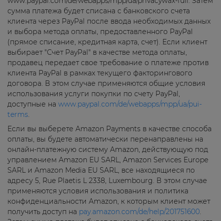
www.paypal.com/de/webapps/mpp/ua/privacywax-full. Затем
сумма платежа будет списана с банковского счета
клиента через PayPal после ввода необходимых данных
и выбора метода оплаты, предоставленного PayPal
(прямое списание, кредитная карта, счет). Если клиент
выбирает "Счет PayPal" в качестве метода оплаты,
продавец передает свое требование о платеже против
клиента PayPal в рамках текущего факторингового
договора. В этом случае применяются общие условия
использования услуги покупки по счету PayPal,
доступные на
www.paypal.com/de/webapps/mpp/ua/pui-
terms
.
Если вы выберете Amazon Payments в качестве способа
оплаты, вы будете автоматически перенаправлены на
онлайн-платежную систему Amazon, действующую под
управлением Amazon EU SARL, Amazon Services Europe
SARL и Amazon Media EU SARL, все находящиеся по
адресу 5, Rue Plaetis L 2338, Luxembourg. В этом случае
применяются условия использования и политика
конфиденциальности Amazon, к которым клиент может
получить доступ на
pay.amazon.com/de/help/201751600
.