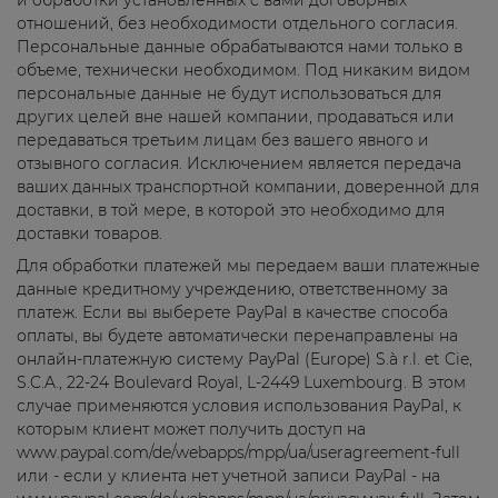
и обработки установленных с вами договорных
отношений, без необходимости отдельного согласия.
Персональные данные обрабатываются нами только в
объеме, технически необходимом. Под никаким видом
персональные данные не будут использоваться для
других целей вне нашей компании, продаваться или
передаваться третьим лицам без вашего явного и
отзывного согласия. Исключением является передача
ваших данных транспортной компании, доверенной для
доставки, в той мере, в которой это необходимо для
доставки товаров.
Для обработки платежей мы передаем ваши платежные
данные кредитному учреждению, ответственному за
платеж. Если вы выберете PayPal в качестве способа
оплаты, вы будете автоматически перенаправлены на
онлайн-платежную систему PayPal (Europe) S.à r.l. et Cie,
S.C.A., 22-24 Boulevard Royal, L-2449 Luxembourg. В этом
случае применяются условия использования PayPal, к
которым клиент может получить доступ на
www.paypal.com/de/webapps/mpp/ua/useragreement-full
или - если у клиента нет учетной записи PayPal - на