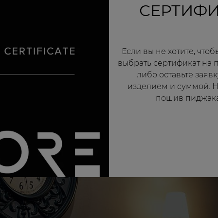
СЕРТИФИ
Если вы не хотите, что
выбрать сертификат на 
либо оставьте заяв
изделием и суммой. Н
пошив пиджака 