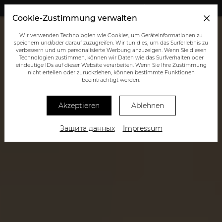
+43 (0) 664 945 0555
Cookie-Zustimmung verwalten
Wir verwenden Technologien wie Cookies, um Geräteinformationen zu
speichern und/oder darauf zuzugreifen. Wir tun dies, um das Surferlebnis zu
verbessern und um personalisierte Werbung anzuzeigen. Wenn Sie diesen
Technologien zustimmen, können wir Daten wie das Surfverhalten oder
eindeutige IDs auf dieser Website verarbeiten. Wenn Sie Ihre Zustimmung
nicht erteilen oder zurückziehen, können bestimmte Funktionen
beeinträchtigt werden.
Akzeptieren
Ablehnen
Защита данных
Impressum