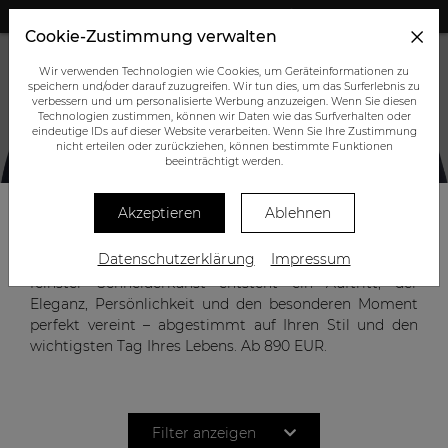
+43 (0) 664 945 0555
Cookie-Zustimmung verwalten
Wir verwenden Technologien wie Cookies, um Geräteinformationen zu
speichern und/oder darauf zuzugreifen. Wir tun dies, um das Surferlebnis zu
verbessern und um personalisierte Werbung anzuzeigen. Wenn Sie diesen
Technologien zustimmen, können wir Daten wie das Surfverhalten oder
eindeutige IDs auf dieser Website verarbeiten. Wenn Sie Ihre Zustimmung
nicht erteilen oder zurückziehen, können bestimmte Funktionen
HOCHZEITSANZÜGE
beeinträchtigt werden.
Akzeptieren
Ablehnen
Ihr Hochzeitstag verdient einen Anzug, der mehr ist als
Datenschutzerklärung
Impressum
nur Kleidung. Mit edlen Stoffen, zeitlosem Design und
feinster Schneiderkunst entsteht ein Auftritt, der
Eleganz, Persönlichkeit und den besonderen Moment
perfekt vereint – abgestimmt auf Ihren Stil und den
wichtigsten Tag Ihres Lebens. Ab 890 EUR.
Filter anzeigen