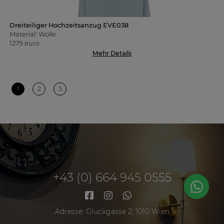
Dreiteiliger Hochzeitsanzug EVE038
Material: Wolle
1279 euro
Mehr Details
1
2
3
+43 (0) 664 945 0555
Adresse: Gluckgasse 2, 1010 Wien