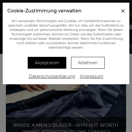
+43 (0) 664 945 0555
Cookie-Zustimmung verwalten
Wir verwenden Technologien wie Cookies, um Geräteinformationen zu
speichern und/oder darauf zuzugreifen. Wir tun dies, um das Surferlebnis zu
verbessern und um personalisierte Werbung anzuzeigen. Wenn Sie diesen
Technologien zustimmen, können wir Daten wie das Surfverhalten oder
eindeutige IDs auf dieser Website verarbeiten. Wenn Sie Ihre Zustimmung
nicht erteilen oder zurückziehen, können bestimmte Funktionen
BLOG
beeinträchtigt werden.
Akzeptieren
Ablehnen
Datenschutzerklärung
Impressum
INSIDE A MEN'S BLAZER - WHY IS IT WORTH
PAYING ATTENTION TO THE CANVAS?